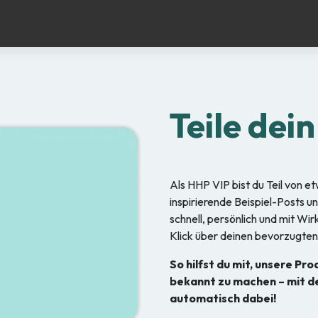
ets
Dokumente
Kontakt
VIP Social Share
Teile dei
Als HHP VIP bist du Teil von 
inspirierende Beispiel-Posts u
schnell, persönlich und mit Wir
Klick über deinen bevorzugten
So hilfst du mit, unsere Pr
bekannt zu machen – mit d
automatisch dabei!